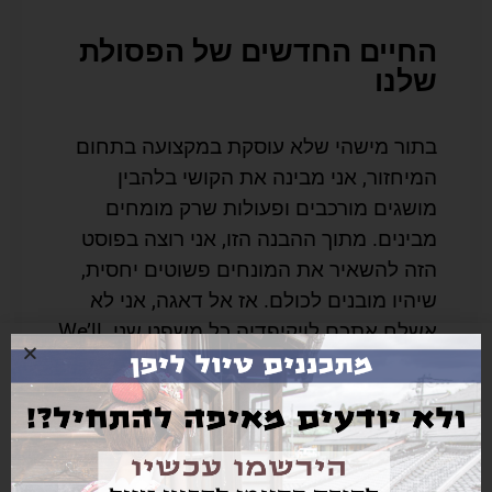
החיים החדשים של הפסולת
שלנו
בתור מישהי שלא עוסקת במקצועה בתחום
המיחזור, אני מבינה את הקושי בלהבין
מושגים מורכבים ופעולות שרק מומחים
מבינים. מתוך ההבנה הזו, אני רוצה בפוסט
הזה להשאיר את המונחים פשוטים יחסית,
שיהיו מובנים לכולם. אז אל דאגה, אני לא
אשלח אתכם לויקיפדיה כל משפט שני. We’ll
keep it simple