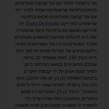
אני נרשמתי לסיור עם עוד קבוצת סטודנטים
מהאוניברסיטה שרשומים
נרשמתי לסיור יחד
עם עוד קבוצת סטודנטים מהאוניברסיטה
שרשומים לפרוייקט
École De Kyodai
. זה
פרוייקט מטעם אוניברסיטת קיוטו שהמטרה
שלו היא להעלות מודעות לנושאים אקולוגים.
מלבד הסטודנטים היו עוד משתתפים בסיור,
חלקם נציגים של חברות מסחריות (סך הכל
היינו בערך 30). ממה ששמתי לב, נראה
שכולם מתעניינים בנושא המיחזור ביפן.
הסיור עצמו אורגן על ידי קבוצת חוקרים
בתחום הפסולת (כן כן, יש כזה תחום), והוא
היה כולו ביפנית. למרות שאני הייתי ה"אדם
המערבי" היחיד בו (!), העובדים היו ממש
נחמדים, והתעכבו כמה שהיה צריך כדי
להסביר לי מושגים מסובכים ביפנית פשוטה