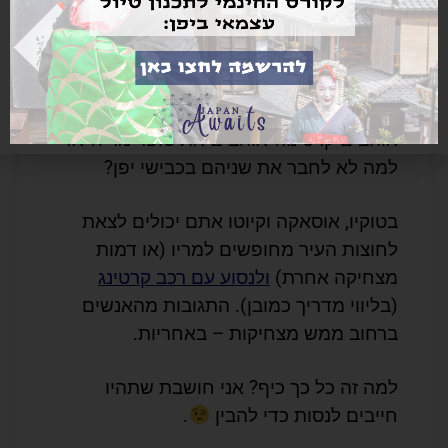
סופר-מריו קרט
אוהבים קרטינג? אוהבים את סופר מריו? אז
למה לא לחבר את שניהם בכבישי יפן?
בטוקיו, אוסאקה וקיוטו אתם יכולים לצאת
לחוצות העיר מחופשים למריו (או דמות
מצחיקה אחרת)
ולנסוע עם רכב קרטינג
(בליווי מדריך כמובן). התגובות מהאנשים
ברחוב ממש מצחיקות – באחריות.
למה זה כל כך כיף? אני חושבת שתהיו
חייבים לנסות כדי להבין
.