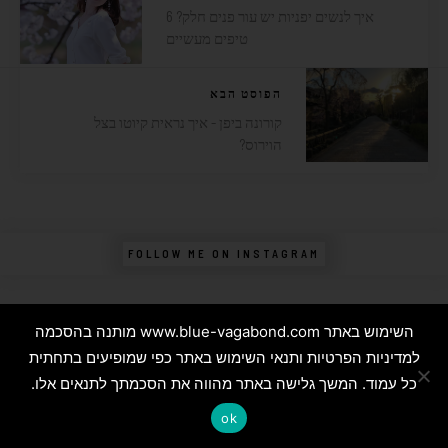
איך לנשים יפניות יש עור פנים חלק? 6
טיפים מעשיים
הפוסט הבא
קורונה ביפן - איך נראית קיוטו בצל
הוירוס?
FOLLOW ME ON INSTAGRAM
השימוש באתר www.blue-vagabond.com מותנה בהסכמה
למדיניות הפרטיות ותנאי השימוש באתר כפי שמופיעים בתחתית
שמרו על קשר
כל עמוד. המשך גלישה באתר מהווה את הסכמתך לתנאים אלו.
ok