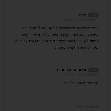
פנחס
השב/י
נובמבר 30, 2025 at 2:56 am
עוד פטנטים יפניים שראיתי ברשת : מטריית מאוורר
מערפלת מים לימי הקיץ החמים ועל אותו עקרון קולר
אנושי (לא לכלב) מצנן לצוואר וגם מדבקות רשת שלוכדות
שערות בחור הניקוז במקלחת.
BLUEVAGABOND
השב/י
נובמבר 30, 2025 at 9:36 am
רגע מה זה מצנן לצוואר?
השאר/י תגובה