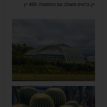
יין; כרטיס משולב עם החממות: 400 יין.